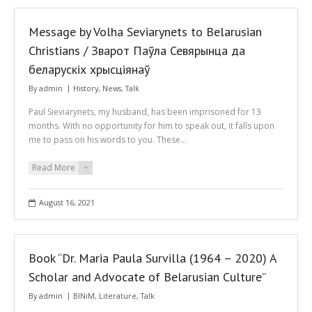
Message by Volha Seviarynets to Belarusian
Christians / Зварот Паўла Севярынца да
беларускіх хрысціянаў
By
admin
History
,
News
,
Talk
Paul Sieviarynets, my husband, has been imprisoned for 13
months. With no opportunity for him to speak out, it falls upon
me to pass on his words to you. These…
Read More
+
August 16, 2021
Book “Dr. Maria Paula Survilla (1964 – 2020) A
Scholar and Advocate of Belarusian Culture”
By
admin
BINiM
,
Literature
,
Talk