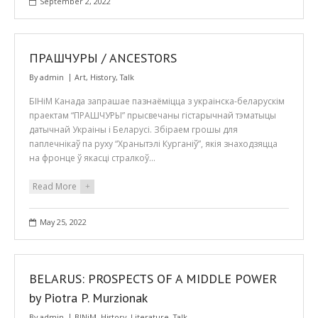
September 2, 2022
ПРАШЧУРЫ / ANCESTORS
By
admin
Art
,
History
,
Talk
БІНіМ Канада запрашае пазнаёміцца з украінска-беларускім
праектам “ПРАШЧУРЫ” прысвечаны гістарычнай тэматыцы
датычнай Украіны і Беларусі. Збіраем грошы для
паплечнікаў па руху “Хранытэлі Курганіў”, якія знаходзяцца
на фронце ў якасці стралкоў…
Read More
+
May 25, 2022
BELARUS: PROSPECTS OF A MIDDLE POWER
by Piotra P. Murzionak
By
admin
BINiM
,
History
,
Literature
,
Talk