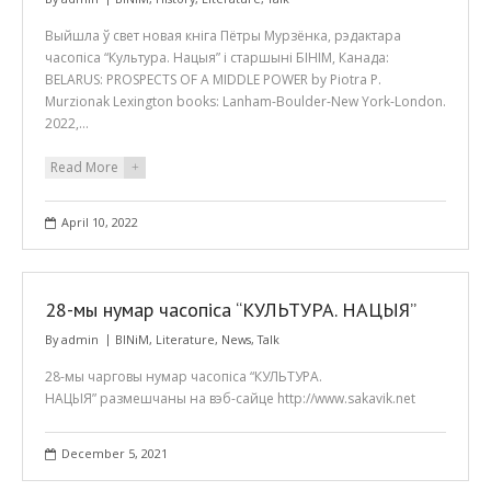
Выйшла ў свет новая кніга Пётры Мурзёнка, рэдактара
часопіса “Культура. Нацыя” і старшыні БІНІМ, Канада:
BELARUS: PROSPECTS OF A MIDDLE POWER by Piotra P.
Murzionak Lexington books: Lanham-Boulder-New York-London.
2022,…
Read More
+
April 10, 2022
28-мы нумар часопіса “КУЛЬТУРА. НАЦЫЯ”
By
admin
BINiM
,
Literature
,
News
,
Talk
28-мы чарговы нумар часопіса “КУЛЬТУРА.
НАЦЫЯ” размешчаны на вэб-сайце http://www.sakavik.net
December 5, 2021