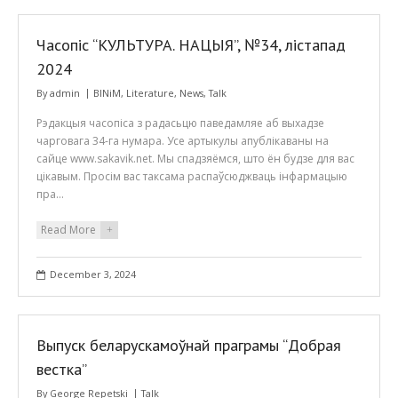
Часопіс “КУЛЬТУРА. НАЦЫЯ”, №34, лістапад
2024
By
admin
BINiM
,
Literature
,
News
,
Talk
Рэдакцыя часопіса з радасьцю паведамляе аб выхадзе
чарговага 34-га нумара. Усе артыкулы апублікаваны на
сайце www.sakavik.net. Мы спадзяёмся, што ён будзе для вас
цікавым. Просім вас таксама распаўсюджваць інфармацыю
пра…
Read More
+
December 3, 2024
Выпуск беларускамоўнай праграмы “Добрая
вестка”
By
George Repetski
Talk