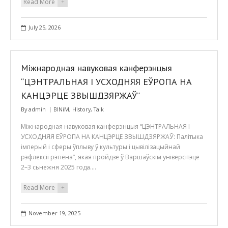
Read More
+
July 25, 2026
Міжнародная навуковая канферэнцыя
“ЦЭНТРАЛЬНАЯ І УСХОДНЯЯ ЕЎРОПА НА
КАНЦЭРЦЕ ЗВЫШДЗЯРЖАЎ”
By
admin
BINiM
,
History
,
Talk
Міжнародная навуковая канферэнцыя “ЦЭНТРАЛЬНАЯ І
УСХОДНЯЯ ЕЎРОПА НА КАНЦЭРЦЕ ЗВЫШДЗЯРЖАЎ: Палітыка
імперый і сферы ўплыву ў культуры і цывілізацыйнай
рэфлексіі рэгіёна”, якая пройдзе ў Варшаўскім універсітэце
2–3 сьнежня 2025 года.…
Read More
+
November 19, 2025