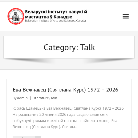
Skip
to
content
Category:
Talk
Ева Вежнавец (Святлана Курс) 1972 – 2026
By
admin
Literature
,
Talk
Юрась Шамецька Ева Вежнавец (Святлана Курс) 1972 – 2026
На развітанне 20 ліпеня 2026 года сацыяльныя сеткі
выбухнулі громам жахлівай навіны – пайшла з жыцця Ева
Вежнавец (Святлана Курс). Светлы…