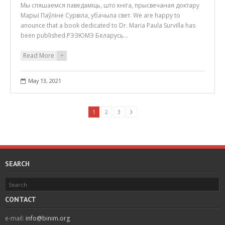
Мы спяшаемся паведаміць, што кніга, прысвечаная доктару
Марыі Паўліне Сурвіла, убачыла свет. We are happy to
anounce that a book dedicated to Dr. Maria Paula Survilla has
been published.РЭЗЮМЭ Беларусь…
Read More
+
May 13, 2021
1
2
3
SEARCH
CONTACT
e-mail:
info@binim.org