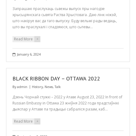
Запрашаю праслухаць сьвежы выпуск пры нагодзе
хрысьціянскага сьвята Раства Хрыстовага. Даю лінк ніжэй,
што накіруе вас да таго выпуску. Буду вельмі рады ведаць,
што вы праслухалі і спадзяюся, што сьпевы…
Read More
+
January 6, 2024
BLACK RIBBON DAY – OTTAWA 2022
By
admin
History
,
News
,
Talk
Дзень Чорнай стужкі – 2022 у Атаве August 23, 2022 In front of
Russian Embassy in Ottawa 23 жніўня 2022 года прадстаўнікі
дыяспар у Аттаве па традыцыі сабраліся разам, каб…
Read More
+