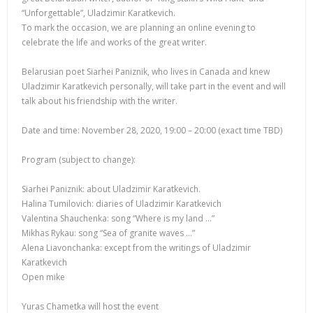
“Unforgettable”, Uladzimir Karatkevich.
To mark the occasion, we are planning an online evening to
celebrate the life and works of the great writer.
Belarusian poet Siarhei Paniznik, who lives in Canada and knew
Uladzimir Karatkevich personally, will take part in the event and will
talk about his friendship with the writer.
Date and time: November 28, 2020, 19:00 – 20:00 (exact time TBD)
Program (subject to change):
Siarhei Paniznik: about Uladzimir Karatkevich.
Halina Tumilovich: diaries of Uladzimir Karatkevich
Valentina Shauchenka: song “Where is my land …”
Mikhas Rykau: song “Sea of ​​granite waves …”
Alena Liavonchanka: except from the writings of Uladzimir
Karatkevich
Open mike
Yuras Chametka will host the event