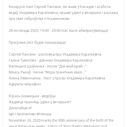
Беларускі паэт Сяргей Панізнік, які жыве ў Канадзе і асабіста
ведаў Уладзімiра Караткевіча, прыме удзел у вечарыне і раскажа
пра сваё сяброўства з пісьменнікам.
28 лістапада 2020, 19:00 - 20:00 (час яшчэ абмяркоўваецца)
Праграма (ліст будзе пашырацца).
Сяргей Панізнік - расповед пра Уладзіміра Караткевіча.
Галіна Туміловіч - дзённікі Уладзіміра Караткевіча
Валянціна Шаўчэнка - песня "Дзе мой край..."
Міхась Рыкаў - песня "Мора гранітныя хвалі..."
Алена Лявончанка - тэкст з прозы Уладзіміра Караткевіча
Адкрыты мікрафон
Юрась Шамецька - вядоўца
Жадаеце прыняць удзел у вечарыне?
Далучайцеся!
Ідэі і прапановы вітаюцца.
November 26, 2020 marks the 90th anniversary of the birth of the
great Belarusian writer, author of “King Stakh’s Wild Hunt” and