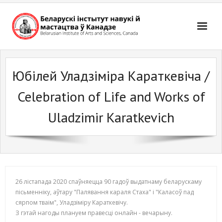
Skip
to
content
Юбілей Уладзіміра Караткевіча /
Celebration of Life and Works of
Uladzimir Karatkevich
26 лістапада 2020 спаўняецца 90 гадоў выдатнаму беларускаму
пісьменніку, аўтару "Палявання караля Стаха" і "Каласоў пад
сярпом тваім", Уладзіміру Караткевічу.
З гэтай нагоды плануем правесці онлайн - вечарыну.