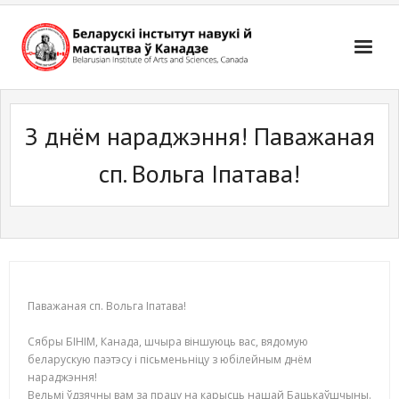
Skip
to
content
З днём нараджэння! Паважаная
сп. Вольга Іпатава!
Паважаная сп. Вольга Іпатава!
Сябры БІНІМ, Канада, шчыра віншуюць вас, вядомую
беларускую паэтэсу і пісьменьніцу з юбілейным днём
нараджэння!
Вельмі ўдзячны вам за працу на карысць нашай Бацькаўшчыны.