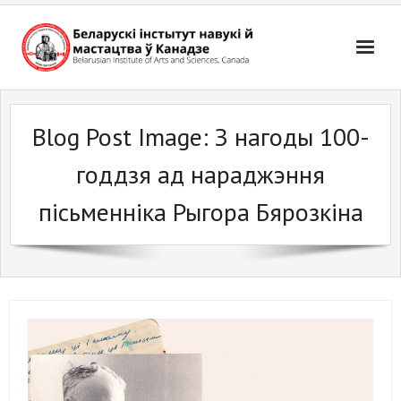
Skip
to
content
Blog Post Image:
З нагоды 100-
годдзя ад нараджэння
пісьменніка Рыгора Бярозкіна