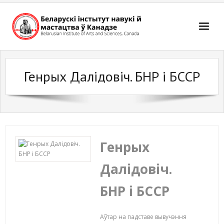
Skip
to
content
Генрых Далідовіч. БНР i БССР
Генрых
Далідовіч.
БНР i БССР
Аўтар на падставе вывучэння