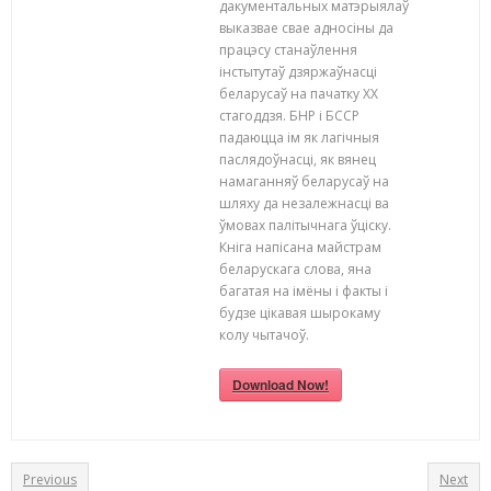
дакументальных матэрыялаў
выказвае свае адносіны да
працэсу станаўлення
інстытутаў дзяржаўнасці
беларусаў на пачатку XX
стагоддзя. БНР i БССР
падаюцца ім як лагічныя
паслядоўнасці, як вянец
намаганняў беларусаў на
шляху да незалежнасці ва
ўмовах палітычнага ўціску.
Кніга напісана майстрам
беларускага слова, яна
багатая на імёны i факты i
будзе цікавая шырокаму
колу чытачоў.
Download Now!
Previous
Next