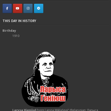
THIS DAY IN HISTORY
Birthday
1910
Larysa Hienijuš
born Larysa Miklaševič (Belarusian: Ларыса