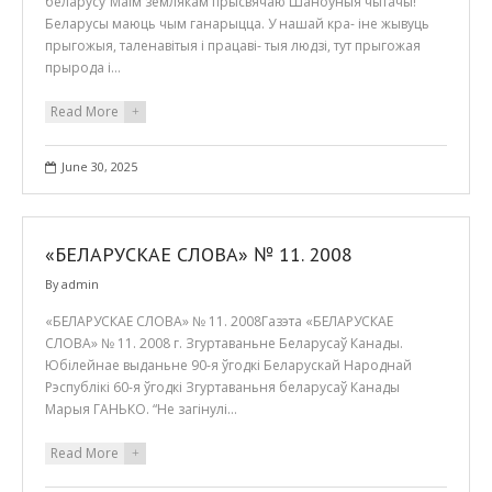
беларусу”Маім землякам прысвячаю Шаноўныя чытачы!
Беларусы маюць чым ганарыцца. У нашай кра- іне жывуць
прыгожыя, таленавітыя і працаві- тыя людзі, тут прыгожая
прырода і…
Read More
+
June 30, 2025
«БЕЛАРУСКАЕ СЛОВА» № 11. 2008
By
admin
«БЕЛАРУСКАЕ СЛОВА» № 11. 2008Газэта «БЕЛАРУСКАЕ
СЛОВА» № 11. 2008 г. Згуртаваньне Беларусаў Канады.
Юбілейнае выданьне 90-я ўгодкі Беларускай Народнай
Рэспублікі 60-я ўгодкі Згуртаваньня беларусаў Канады
Марыя ГАНЬКО. “Не загінулі…
Read More
+