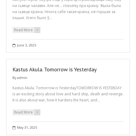
на сьвеце чалавек. Але не… спачатку пра краіну. Жыла-была
на сьвеце краіна. Нічога сабе такая краіна, ня горшая за
іншыя. Усяго было ў…
Read More
+
June 3, 2025
Kastus Akula. Tomorrow is Yesterday
By
admin
Kastus Akula. Tomorrow is YesterdayTOMORROW IS YESTERDAY
is an exciting story about love and hard ship, death and revenge.
It is also about war, how it hardens the heart, and…
Read More
+
May 31, 2025