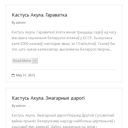
Кастусь Акула. Гараватка
By
admin
Кастусь Акула. ГараваткаСёлета мінае трыццаць гадоў ад часу
масавага нішчэньня беларускіх кніжкаў у БССР. Зьнішчана
каля 2000 назоваў накладам звыш за 10 мільёнаў. Сказаў-бы
хто, што чужак-калянізатар, высяляючы беларускі творчы…
Read More
+
May 31, 2025
Кастусь Акула. Змагарныя дарогі
By
admin
Кастусь Акула. Змагарныя дарогіПэрыяд Другой Сусьветнай
вайны прынёс беларускаму народу найбольш цярпеньняў і
каштаваў яму ахвяраў. Даўно здадзеныя на злом і