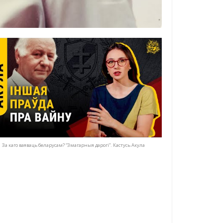
За каго ваяваць беларусам? “Змагарныя дарогі”. Кастусь Акула