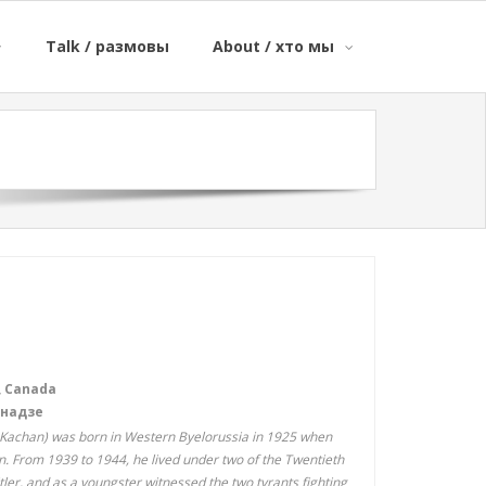
Talk / размовы
About / хто мы
, Canada
анадзе
Kachan) was born in Western Byelorussia in 1925 when
n. From 1939 to 1944, he lived under two of the Twentieth
itler, and as a youngster witnessed the two tyrants fighting