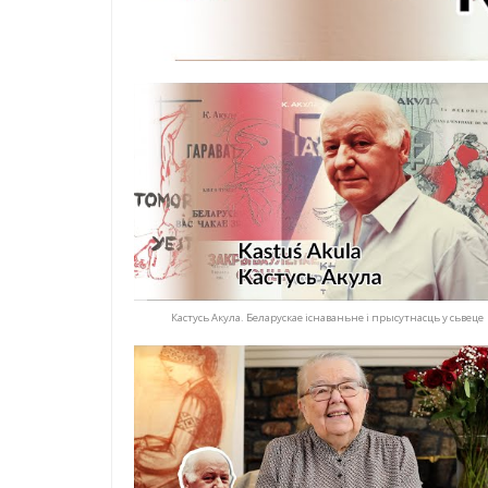
Кастусь Акула. ​​Беларускае існаваньне і прысутнасць у сьвеце