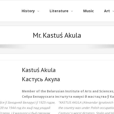
History
Literature
Music
Art
Mr. Kastuś Akula
Kastuś Akula
Кастусь Акула
Member of the Belarusian Institute of Arts and Sciences
Сябра Беларускага інстытута навукі й мастацтва ў К
ся ў Заходняй Беларусі ў 1925 годзе,
"KASTUS AKULA (Alexandar Ignatovich 
939 па 1944 год ён жыў пад уладай
the country was under Polish occupatio
тлера, і ў маладосці быў сведкам
Century'·s worst dictators, Stalin and H