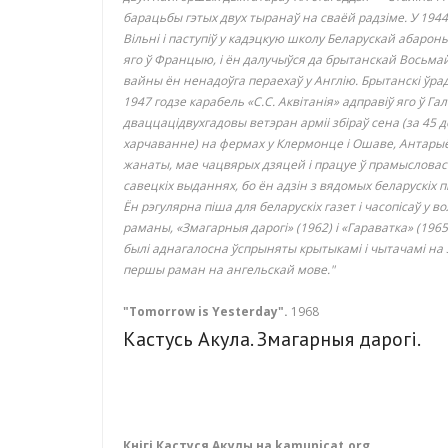
барацьбы гэтых двух тыранаў на сваёй радзіме. У 1944
Вільні і паступіў у кадэцкую школу Беларускай абарон
яго ў Францыю, і ён далучыўся да брытанскай Восьмай 
вайны ён ненадоўга пераехаў у Англію. Брытанскі ўрад 
1947 годзе карабель «С.С. Аквітанія» адправіў яго ў Га
дваццацідвухгадовы ветэран арміі збіраў сена (за 45 
харчаванне) на фермах у Клермонце і Ошаве, Антарыё.
жанаты, мае чацвярых дзяцей і працуе ў прамысловасці
савецкіх выданнях, бо ён адзін з вядомых беларускіх п
Ён рэгулярна піша для беларускіх газет і часопісаў у 
раманы, «Змагарныя дарогі» (1962) і «Гараватка» (1965
былі аднагалосна ўспрыняты крытыкамі і чытачамі на 
першы раман на ангельскай мове."
"Tomorrow is Yesterday".
1968
Кастусь Акула. Змагарныя дарогі.
Кнігі Кастуся Акулы на kamunicat.org