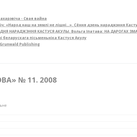
Бахарэвіча - Свая вайна
віч: «Народ наш на зямлі не лішні…». Сёння дзень нараджэння Каст
Я З ДНЯ НАРАДЖЭННЯ КАСТУСЯ АКУЛЫ. Вольга Іпатава: НА ДАРОГАХ З
лі беларускага пісьменьніка Кастуся Акулу
 Grunwald Publishing
ВА» № 11. 2008
ньне