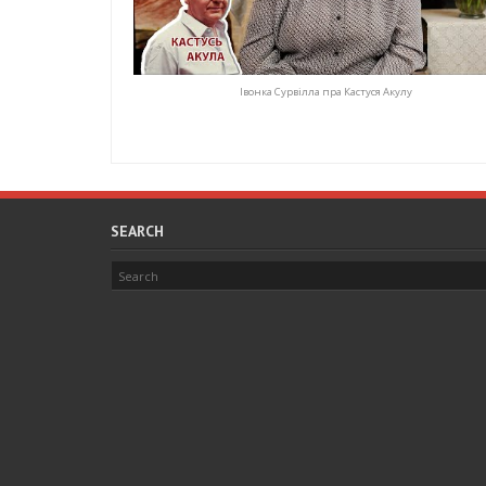
Івонка Сурвілла пра Кастуся Акулу
SEARCH