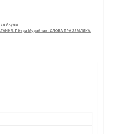
уся Акулы
МАГАННЯ. Пётра Мурзёнак: СЛОВА ПРА ЗЕМЛЯКА.