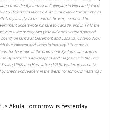
uated from the Byelorussian Collegiate in Vilna and joined
ountry Defence in Miensk. A wave of evacuation swept him
hth Army in Italy. At the end of the war, he moved to
Government underwrote his fare to Canada, and in 1947 the
 two years, the twenty-two-year-old army veteran pitched
d board) on farms at Claremont and Oshawa, Ontario. Now
with four children and works in industry. His name is
ions, for he is one of the prominent Byelorussian writers
utor to Byelorussian newspapers and magazines in the Free
Trails (1962) and Haravatka (1965), written in his native
by critics and readers in the West. Tomorrow is Yesterday
tus Akula. Tomorrow is Yesterday