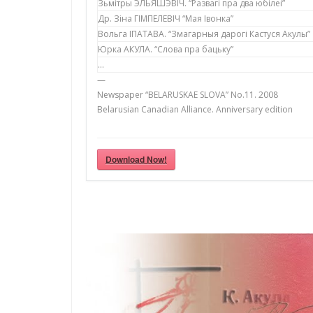
Зьмітры ЭЛЬЯШЭВІЧ. “Развагі пра два юбілеі”
Др. Зіна ГІМПЕЛЕВІЧ “Мая Івонка”
Вольга ІПАТАВА. “Змагарныя дарогі Кастуся Акулы”
Юрка АКУЛА. “Слова пра бацьку”
…
—
Newspaper “BELARUSKAE SLOVA” No.11. 2008
Belarusian Canadian Alliance. Anniversary edition
Download Now!