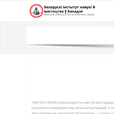
Skip
to
content
"КАСТУСЬ АКУЛА (Аляксандар Ігнатавіч Качан) нарадзіў
калі краіна знаходзілася пад польскай акупацыяй. З 1
двух найгоршых дыктатараў ХХ стагоддзя — Сталіна і Гі