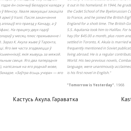
 годзе ён скончыў Беларускі каледж у
it out in his homeland. In 1944, he grad
ы ў Менску. Хваля эвакуацыі закаціла
the Cadet School of the Byelorussian C
арміі ў Італіі. Пасля заканчэння
to France, and he joined the British Eig
аплаціў яго праезд у Канаду, а ў
England for a shott time. The British 
ліфакс. На працягу двух гадоў
S.S. Aquitania took him to Halifax. For
долараў у месяц плюс пражыванне і
hay (for $45.00 a month, plus room an
 Зараз К. Акула жыве ў Таронта,
settled in Toronto, K. Akula is married 
. Яго імя часта згадваецца ў
frequently mentioned in Soviet publicat
ісьменнікаў, якія жывуць за мяжой.
living abroad. He is a regular contrib
вольным свеце. Яго два папярэднія
World. His two previous novels, Combat 
), напісаныя на яго роднай мове,
language, were unanimously acclaimed 
Захадзе. «Заўтра ёсьць учора» — яго
is his first novel in English."
"Tomorrow is Yesterday".
1968
Кастусь Акула. Гараватка
Kas