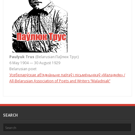
Paulyuk Trus
(Belarusian:Паўлюк Трус)
6 May 1904 — 30 August 1929
Belarusian poet
Усебелару́скае аб’ядна́ньне паэ́таў і пісьме́ньнікаў «Маладня́к» /
All-Belarusian Association of Poets and Writers “Maladniak”
SEARCH