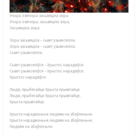
Учора з вячора засьвяціла зора.
Учора з вячора, засьвяціла зора,
Засьвяціла зора.
Зора засьвяціла – сьвет узьвесяліла.
Зора засьвяціла – сьвет узьвесяліла,
Сьвет узьвесяліла.
Сьвет узьвесяліўся – Хрыстос нарадзіўся.
Сьвет узьвесяліўся – Хрыстос нарадзіўся,
Хрыстос нарадзіўся.
Людзі, прыбягайце Хрыста прывітайце.
Людзі, прыбягайце Хрыста прывітайце,
Хрыста прывітайце.
Хрыста нараджэньне людзям на збаўленьне.
Хрыста нараджэньне людзям на збаўленьне,
Людзям на збаўленьне.