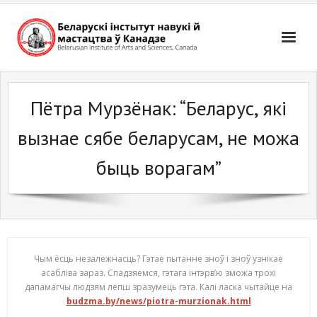
Skip
to
content
Пётра Мурзёнак: “Беларус, які
вызнае сябе беларусам, не можа
быць ворагам”
Чым ёсць незалежнасць? Гэтае пытанне зноў і зноў узнікае
асабліва зараз. Спадзяемся, гэтага інтэрв’ю зможа трохі
дапамагчы людзям лепш зразумець гэта. Калі ласка чытайце на
budzma.by/news/piotra-murzionak.html